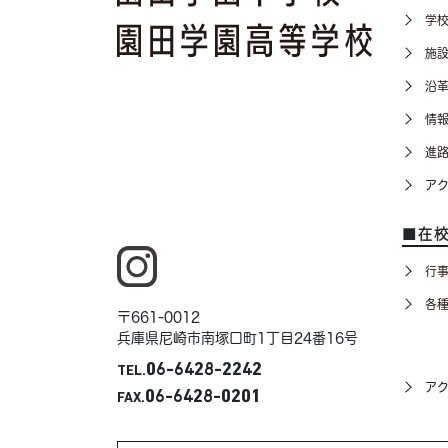
学
施
沿
情
進
ア
■在
行
各
〒661-0012
兵庫県尼崎市南塚口町1丁目24番16号
06-6428-2242
TEL.
ア
06-6428-0201
FAX.