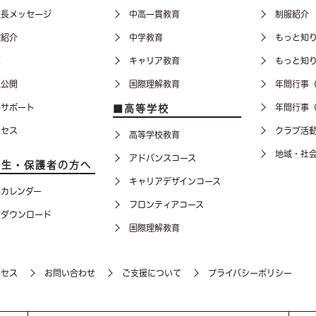
校長メッセージ
中高一貫教育
制服紹介
設紹介
中学教育
もっと知
革
キャリア教育
もっと知
報公開
国際理解教育
年間行事
路サポート
年間行事
■高等学校
クセス
クラブ活
高等学校教育
地域・社
アドバンスコース
校生・保護者の方へ
キャリアデザインコース
事カレンダー
フロンティアコース
種ダウンロード
国際理解教育
クセス
お問い合わせ
ご支援について
プライバシーポリシー